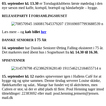
03. sep­tem­ber kl. 13.30
er Tors­dags­klub­bens før­ste møde­dag i den
nye sæson med kaf­fe, kort­spil, bræt­spil og hån­d­ar­bej­de – hygge.
I
RELEASEPARTY
FORSAMLINGSHUSET
Læs mere – og
køb bil­let
her
I 75
DANSKE
SENIORER
ÅR
14. sep­tem­ber
har Dan­ske Seni­o­rer Ørting Fal­ling eksi­ste­ret i 75 år.
Det mar­ke­res med åbent hus i Sog­ne­hu­set fra
kl. 14.30 til 16.30.
SPISEVENNER
15. sep­tem­ber kl. 12
mødes spi­se­ven­ner igen i Hal­lens Café for at
hyg­ge sig og spi­se sam­men. Den­ne tirs­dag ser­ve­rer Lou­i­se skin­ke,
flø­de­kar­to­f­ler og salat.. Man­ge har fun­det vej til akti­vi­te­ten, men
Cafe­en er stor, så der er altid plads til fle­re. Poul Hen­ning tager imod
til­mel­din­ger: 22383692 eller mail: poul.​henning.​jemsem@​jensen.​
mail.​dk