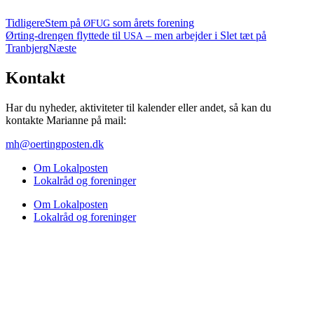
Tidligere
Stem på
som årets forening
ØFUG
Ørting-dren­gen flyt­te­de til
– men arbej­der i Slet tæt på
USA
Tranbjerg
Næste
Kontakt
Har du nyheder, aktiviteter til kalender eller andet, så kan du
kontakte Marianne på mail:
mh@oertingposten.dk
Om Lokal­po­sten
Lokal­råd og foreninger
Om Lokal­po­sten
Lokal­råd og foreninger