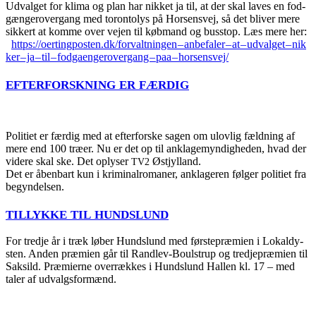
Udval­get for kli­ma og plan har nik­ket ja til, at der skal laves en fod­
gæn­ger­over­gang med tor­on­to­lys på Hor­sens­vej, så det bli­ver mere
sik­kert at kom­me over vej­en til køb­mand og bus­stop. Læs mere her:
https://​oer​ting​po​sten​.dk/​f​o​r​v​a​l​t​n​i​n​g​e​n​ – ​a​n​b​e​f​a​l​e​r​ – ​a​t​ – ​u​d​v​a​l​g​e​t​ – ​n​i​k​
k​e​r​ – ​j​a​ – ​t​i​l​ – ​f​o​d​g​a​e​n​g​e​r​o​v​e​r​g​a​n​g​ – ​p​a​a​ – horsensvej/
EFTERFORSKNING
ER
FÆRDIG
Poli­ti­et er fær­dig med at efter­for­ske sagen om ulov­lig fæld­ning af
mere end 100 træ­er. Nu er det op til ankla­ge­myn­dig­he­den, hvad der
vide­re skal ske. Det oply­ser
Østjyl­land.
TV2
Det er åben­bart kun i kri­mi­nal­ro­ma­ner, ankla­ge­ren føl­ger poli­ti­et fra
begyndelsen.
TILLYKKE
TIL
HUNDSLUND
For tred­je år i træk løber Hund­slund med før­ste­præ­mi­en i Lokal­dy­
sten. Anden præ­mi­en går til Rand­lev-Boul­­strup og tred­je­præ­mi­en til
Sak­sild. Præ­mi­er­ne over­ræk­kes i Hund­slund Hal­len kl. 17 – med
taler af udvalgsformænd.