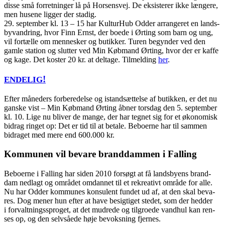
dis­se små for­ret­nin­ger lå på Hor­sens­vej. De eksi­ste­rer ikke læn­ge­re,
men huse­ne lig­ger der sta­dig.
29. sep­tem­ber kl. 13 – 15 har Kul­tur­Hub Odder arran­ge­ret en lands­
byvan­dring, hvor Finn Ernst, der boe­de i Ørting som barn og ung,
vil for­tæl­le om men­ne­sker og butik­ker. Turen begyn­der ved den
gam­le sta­tion og slut­ter ved Min Køb­mand Ørting, hvor der er kaf­fe
og kage. Det koster 20 kr. at del­ta­ge. Til­mel­ding
her
.
!
ENDELIG
Efter måne­ders for­be­re­del­se og istand­s­æt­tel­se af butik­ken, er det nu
gan­ske vist – Min Køb­mand Ørting åbner tors­dag den 5. sep­tem­ber
kl. 10. Lige nu bli­ver de man­ge, der har teg­net sig for et øko­no­misk
bidrag rin­get op: Det er tid til at beta­le. Bebo­er­ne har til sam­men
bidra­get med mere end 600.000 kr.
Kom­mu­nen vil beva­re brand­dam­men i Falling
Bebo­er­ne i Fal­ling har siden 2010 for­søgt at få lands­by­ens brand­
dam ned­lagt og områ­det omdan­net til et rekre­a­tivt områ­de for alle.
Nu har Odder kom­mu­nes kon­su­lent fun­det ud af, at den skal beva­
res. Dog mener hun efter at have besig­ti­get ste­det, som der hed­der
i for­valt­nings­spro­get, at det mud­re­de og til­gro­e­de vand­hul kan ren­
ses op, og den selvså­e­de høje bevoks­ning fjernes.