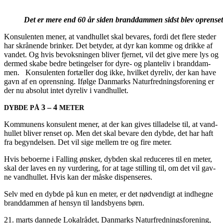
Det er mere end 60 år siden brand­dam­men sidst blev oprenset
Kon­su­len­ten mener, at vand­hul­let skal beva­res, for­di det fle­re ste­der
har skrå­nen­de brin­ker. Det bety­der, at dyr kan kom­me og drik­ke af
van­det. Og hvis bevoks­nin­gen bli­ver fjer­net, vil det give mere lys og
der­med ska­be bed­re betin­gel­ser for dyre- og plan­te­liv i brand­dam­
men. Kon­su­len­ten for­tæl­ler dog ikke, hvil­ket dyre­liv, der kan have
gavn af en oprens­ning. Iføl­ge Dan­marks Natur­fred­nings­for­e­ning er
der nu abso­lut intet dyre­liv i vandhullet.
3 – 4
DYBDE
PÅ
METER
Kom­mu­nens kon­su­lent mener, at der kan gives til­la­del­se til, at vand­
hul­let bli­ver ren­set op. Men det skal beva­re den dyb­de, det har haft
fra begyn­del­sen. Det vil sige mel­lem tre og fire meter.
Hvis bebo­er­ne i Fal­ling ønsker, dyb­den skal redu­ce­res til en meter,
skal der laves en ny vur­de­ring, for at tage stil­ling til, om det vil gav­
ne vand­hul­let. Hvis kan der måske dispenseres.
Selv med en dyb­de på kun en meter, er det nød­ven­digt at ind­heg­ne
brand­dam­men af hen­syn til lands­by­ens børn.
21. marts dan­ne­de Lokal­rå­det, Dan­marks Natur­fred­nings­for­e­ning,