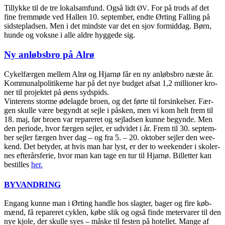
Til­lyk­ke til de tre lokal­sam­fund. Også lidt
. For på trods af det
ØV
fine frem­mø­de ved Hal­len 10. sep­tem­ber, end­te Ørting Fal­ling på
sid­ste­plad­sen. Men i det mind­ste var det en sjov for­mid­dag. Børn,
hunde og voks­ne i alle aldre hyg­ge­de sig.
Ny anløbs­bro på Alrø
Cykel­fær­gen mel­lem Alrø og Hjar­nø får en ny anløbs­bro næste år.
Kom­mu­nal­po­li­ti­ker­ne har på det nye bud­get afsat 1,2 mil­li­o­ner kro­
ner til pro­jek­tet på øens syd­spids.
Vin­te­r­ens storme øde­lag­de bro­en, og det før­te til for­sin­kel­ser. Fær­
gen skul­le være begyndt at sej­le i påsken, men vi kom helt frem til
18. maj, før bro­en var repa­re­ret og sejlad­sen kun­ne begyn­de. Men
den peri­o­de, hvor fær­gen sej­ler, er udvi­det i år. Frem til 30. sep­tem­
ber sej­ler fær­gen hver dag – og fra 5. – 20. okto­ber sej­ler den wee­
kend. Det bety­der, at hvis man har lyst, er der to wee­ken­der i sko­ler­
nes efter­års­fe­rie, hvor man kan tage en tur til Hjar­nø. Bil­let­ter kan
bestil­les
her.
BYVANDRING
Engang kun­ne man i Ørting hand­le hos slag­ter, bager og fire køb­
mænd, få repa­re­ret cyk­len, købe slik og også fin­de meter­va­rer til den
nye kjo­le, der skul­le syes – måske til festen på hotel­let. Man­ge af