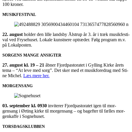
100 kroner.
MUSIKFESTIVAL
22. august
hol­der den lil­le lands­by Ålstrup år 3. år i træk musik­festi­
val ved Fryse­hu­set. Loka­le kunst­ne­re optræ­der. Følg pro­gram m.v.
på Lokalposten.
SORGENS
MANGE
ANSIGTER
27. august kl. 19 – 21
åbner Fjord­pa­sto­ra­tet i Gyl­ling Kir­ke årets
tema – “At leve med sorg”. Det sker med et musik­fored­rag med Sti­
ne Michel.
Læs mere her.
MORGENSANG
03. sep­tem­ber kl. 0930
invi­te­rer Fjord­pa­sto­ra­tet igen til mor­
gensang i Ørting kir­ke til mor­gensang – og bag­ef­ter til fæl­les mor­
genkaf­fe i Sognehuset.
TORSDAGSKLUBBEN