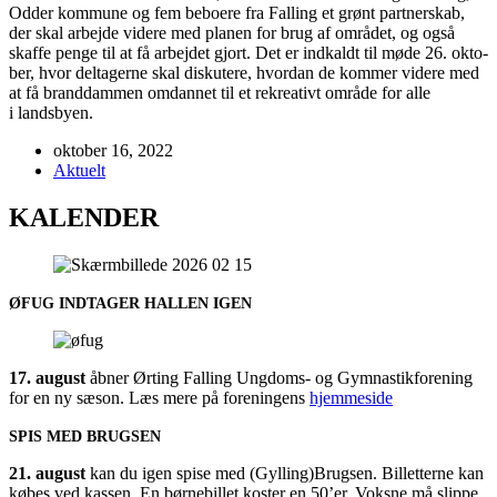
Odder kom­mu­ne og fem bebo­e­re fra Fal­ling et grønt part­ner­skab,
der skal arbej­de vide­re med pla­nen for brug af områ­det, og også
skaf­fe pen­ge til at få arbej­det gjort. Det er ind­kaldt til møde 26. okto­
ber, hvor del­ta­ger­ne skal dis­ku­te­re, hvor­dan de kom­mer vide­re med
at få brand­dam­men omdan­net til et rekre­a­tivt områ­de for alle
i landsbyen.
oktober 16, 2022
Aktuelt
KALENDER
ØFUG
INDTAGER
HALLEN
IGEN
17. august
åbner Ørting Fal­ling Ung­doms- og Gym­na­stik­for­e­ning
for en ny sæson. Læs mere på for­e­nin­gens
hjem­mesi­de
SPIS
MED
BRUGSEN
21. august
kan du igen spi­se med (Gylling)Brugsen. Bil­let­ter­ne kan
købes ved kas­sen. En bør­ne­bil­let koster en 50’er. Voks­ne må slip­pe