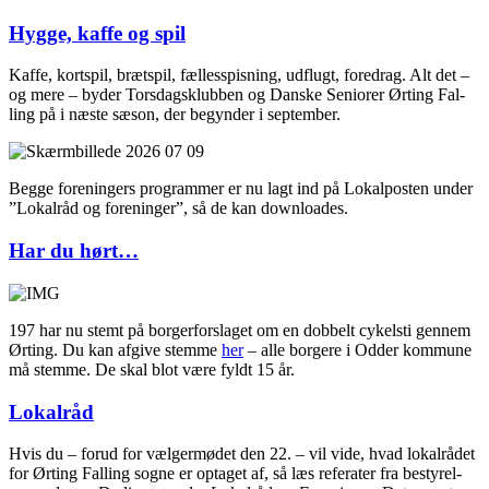
Hyg­ge, kaf­fe og spil
Kaf­fe, kort­spil, bræt­spil, fæl­les­spis­ning, udflugt, fored­rag. Alt det –
og mere – byder Tors­dags­klub­ben og Dan­ske Seni­o­rer Ørting Fal­
ling på i næste sæson, der begyn­der i september.
Beg­ge for­e­nin­gers pro­gram­mer er nu lagt ind på Lokal­po­sten under
”Lokal­råd og for­e­nin­ger”, så de kan downloades.
Har du hørt…
197 har nu stemt på bor­ger­for­sla­get om en dob­belt cykel­sti gen­nem
Ørting. Du kan afgi­ve stem­me
her
– alle bor­ge­re i Odder kom­mu­ne
må stem­me. De skal blot være fyldt 15 år.
Lokal­råd
Hvis du – for­ud for væl­ger­mø­det den 22. – vil vide, hvad lokal­rå­det
for Ørting Fal­ling sog­ne er opta­get af, så læs refe­ra­ter fra besty­rel­