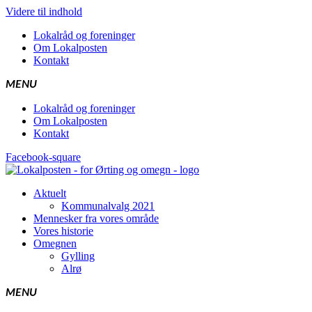
Videre til indhold
Lokal­råd og foreninger
Om Lokal­po­sten
Kon­takt
Lokal­råd og foreninger
Om Lokal­po­sten
Kon­takt
Facebook-square
Aktu­elt
Kom­mu­nalvalg 2021
Men­ne­sker fra vores område
Vores histo­rie
Omeg­nen
Gyl­ling
Alrø