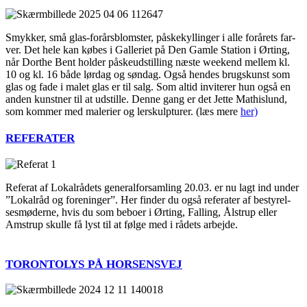
Smyk­ker, små glas-for­års­blom­­ster, påske­kyl­lin­ger i alle for­å­rets far­
ver. Det hele kan købes i Gal­le­ri­et på Den Gam­le Sta­tion i Ørting,
når Dort­he Bent hol­der påskeud­stil­ling næste wee­kend mel­lem kl.
10 og kl. 16 både lør­dag og søn­dag. Også hen­des brugs­kunst som
glas og fade i malet glas er til salg. Som altid invi­te­rer hun også en
anden kunst­ner til at udstil­le. Den­ne gang er det Jet­te Mat­hi­slund,
som kom­mer med male­ri­er og ler­skul­p­tu­rer. (læs mere
her)
REFERATER
Refe­rat af Lokal­rå­dets gene­ral­for­sam­ling 20.03. er nu lagt ind under
”Lokal­råd og for­e­nin­ger”. Her fin­der du også refe­ra­ter af besty­rel­
ses­mø­de­r­ne, hvis du som bebo­er i Ørting, Fal­ling, Ålstrup eller
Amstrup skul­le få lyst til at føl­ge med i rådets arbej­de.
TORONTOLYS
PÅ
HORSENSVEJ