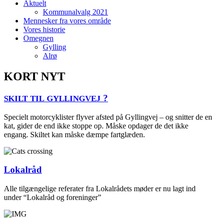
Aktu­elt
Kom­mu­nalvalg 2021
Men­ne­sker fra vores område
Vores histo­rie
Omeg­nen
Gyl­ling
Alrø
KORT NYT
?
SKILT
TIL
GYLLINGVEJ
Spe­ci­elt motor­cyk­li­ster fly­ver afsted på Gyl­ling­vej – og snit­ter de en
kat, gider de end ikke stop­pe op. Måske opda­ger de det ikke
engang. Skil­tet kan måske dæm­pe fartglæden.
Lokal­råd
Alle til­gæn­ge­li­ge refe­ra­ter fra Lokal­rå­dets møder er nu lagt ind
under “Lokal­råd og foreninger”