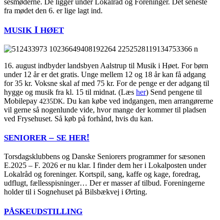
ses­mø­de­r­ne. De lig­ger under Lokal­råd og For­e­nin­ger. Det sene­ste
fra mødet den 6. er lige lagt ind.
I
MUSIK
HØET
16. august ind­by­der lands­by­en Aal­strup til Musik i Høet. For børn
under 12 år er det gra­tis. Unge mel­lem 12 og 18 år kan få adgang
for 35 kr. Voks­ne skal af med 75 kr. For de pen­ge er der adgang til
hyg­ge og musik fra kl. 15 til mid­nat. (Læs
her
) Send pen­ge­ne til
Mobile­pay
. Du kan købe ved ind­gan­gen, men arran­gø­rer­ne
4235DK
vil ger­ne så nogen­lun­de vide, hvor man­ge der kom­mer til plad­sen
ved Fryse­hu­set. Så køb på for­hånd, hvis du kan.
–
!
SENIORER
SE
HER
Tors­dags­klub­bens og Dan­ske Seni­o­rers pro­gram­mer for sæso­nen
E.2025 – F. 2026 er nu klar. I fin­der dem her i Lokal­po­sten under
Lokal­råd og for­e­nin­ger. Kort­spil, sang, kaf­fe og kage, fored­rag,
udflugt, fæl­les­spis­nin­ger… Der er mas­ser af til­bud. For­e­nin­ger­ne
hol­der til i Sog­ne­hu­set på Bils­bæ­kvej i Ørting.
PÅSKEUDSTILLING