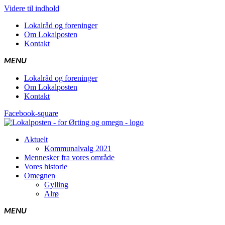
Videre til indhold
Lokal­råd og foreninger
Om Lokal­po­sten
Kon­takt
Lokal­råd og foreninger
Om Lokal­po­sten
Kon­takt
Facebook-square
Aktu­elt
Kom­mu­nalvalg 2021
Men­ne­sker fra vores område
Vores histo­rie
Omeg­nen
Gyl­ling
Alrø