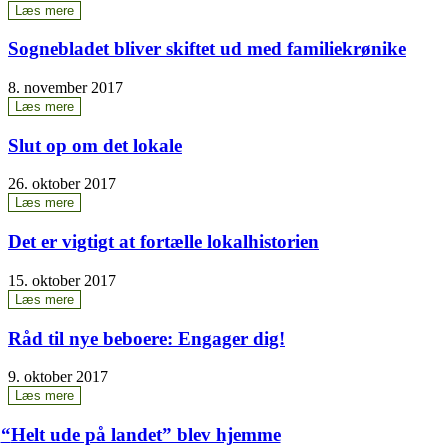
Læs mere
Sog­ne­bla­det bli­ver skif­tet ud med familiekrønike
8. november 2017
Læs mere
Slut op om det lokale
26. oktober 2017
Læs mere
Det er vig­tigt at for­tæl­le lokalhistorien
15. oktober 2017
Læs mere
Råd til nye bebo­e­re: Enga­ger dig!
9. oktober 2017
Læs mere
“
Helt ude på lan­det” blev hjemme