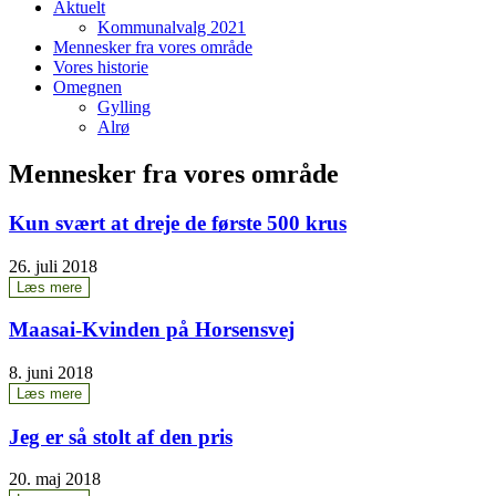
Aktu­elt
Kom­mu­nalvalg 2021
Men­ne­sker fra vores område
Vores histo­rie
Omeg­nen
Gyl­ling
Alrø
Mennesker fra vores område
Kun svært at dre­je de før­ste 500 krus
26. juli 2018
Læs mere
Maa­sai-Kvin­den på Horsensvej
8. juni 2018
Læs mere
Jeg er så stolt af den pris
20. maj 2018