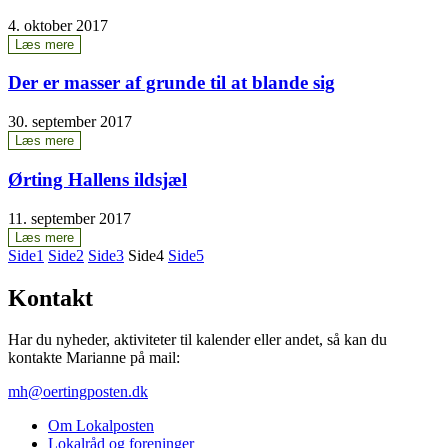
4. oktober 2017
Læs mere
Der er mas­ser af grun­de til at blan­de sig
30. september 2017
Læs mere
Ørting Hal­lens ildsjæl
11. september 2017
Læs mere
Side
1
Side
2
Side
3
Side
4
Side
5
Kontakt
Har du nyheder, aktiviteter til kalender eller andet, så kan du
kontakte Marianne på mail:
mh@oertingposten.dk
Om Lokal­po­sten
Lokal­råd og foreninger