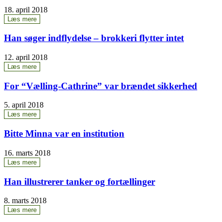
18. april 2018
Læs mere
Han søger ind­fly­del­se – brok­ke­ri flyt­ter intet
12. april 2018
Læs mere
For “Væl­ling-Cat­hri­ne” var bræn­det sikkerhed
5. april 2018
Læs mere
Bit­te Min­na var en institution
16. marts 2018
Læs mere
Han illu­stre­rer tan­ker og fortællinger
8. marts 2018
Læs mere